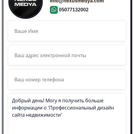
info@nexusmedya.com
05077132002